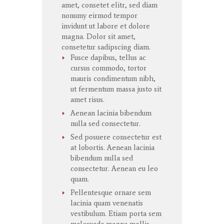
amet
,
consetet
elitr
, sed diam
nonumy
eirmod
tempor
invidunt
ut
labore
et
dolore
magna
. Dolor
sit
amet
,
consetetur
sadipscing
diam.
Fusce dapibus, tellus ac
cursus commodo, tortor
mauris condimentum nibh,
ut fermentum massa justo sit
amet risus.
Aenean lacinia bibendum
nulla sed consectetur.
Sed posuere consectetur est
at lobortis. Aenean lacinia
bibendum nulla sed
consectetur. Aenean eu leo
quam.
Pellentesque ornare sem
lacinia quam venenatis
vestibulum. Etiam porta sem
malesuada magna mollis