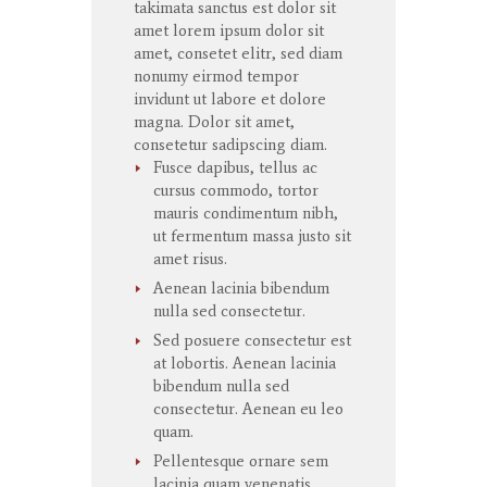
takimata
sanctus
est dolor sit
amet
lorem ipsum dolor sit
amet
,
consetet
elitr
, sed diam
nonumy
eirmod
tempor
invidunt
ut
labore
et
dolore
magna
. Dolor
sit
amet
,
consetetur
sadipscing
diam.
Fusce dapibus, tellus ac
cursus commodo, tortor
mauris condimentum nibh,
ut fermentum massa justo sit
amet risus.
Aenean lacinia bibendum
nulla sed consectetur.
Sed posuere consectetur est
at lobortis. Aenean lacinia
bibendum nulla sed
consectetur. Aenean eu leo
quam.
Pellentesque ornare sem
lacinia quam venenatis