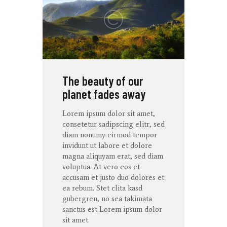
The beauty of our
planet fades away
Lorem ipsum dolor
sit
amet
,
consetetur
sadipscing
elitr
, sed
diam
nonumy
eirmod
tempor
invidunt
ut
labore
et
dolore
magna
aliquyam
erat
, sed diam
voluptua
. At
vero
eos
et
accusam
et
justo
duo
dolores
et
ea
rebum
. Stet
clita
kasd
gubergren
, no sea
takimata
sanctus
est Lorem ipsum dolor
sit
amet
.