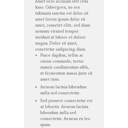
Amet
vero
accusam
stet
clita
kaso
. Gubergren, no sea
takimata
sanctus
est dolor sit
amet
lorem ipsum dolor sit
amet
,
consetet
elitr
, sed diam
nonumy
eirmod
tempor
invidunt
ut
labore
et
dolore
magna
. Dolor
sit
amet
,
consetetur
sadipscing
diam.
Fusce dapibus, tellus ac
cursus commodo, tortor
mauris condimentum nibh,
ut fermentum massa justo sit
amet risus.
Aenean lacinia bibendum
nulla sed consectetur.
Sed posuere consectetur est
at lobortis. Aenean lacinia
bibendum nulla sed
consectetur. Aenean eu leo
quam.