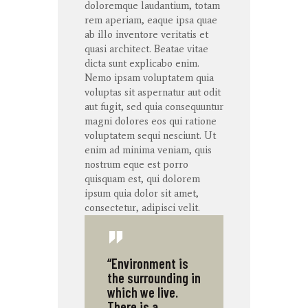
doloremque
laudantium
,
totam
rem
aperiam
,
eaque
ipsa
quae
ab illo
inventore
veritatis
et
quasi architect. Beatae vitae
dicta
sunt
explicabo
enim
.
Nemo ipsam voluptatem quia
voluptas sit aspernatur aut odit
aut fugit, sed quia consequuntur
magni dolores eos qui ratione
voluptatem sequi nesciunt. Ut
enim ad minima veniam, quis
nostrum eque est porro
quisquam est, qui dolorem
ipsum quia dolor sit amet,
consectetur, adipisci velit.
“Environment is
the surrounding in
which we live.
There is a