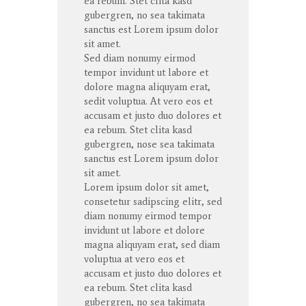
ea
rebum
. Stet
clita
kasd
gubergren
, no sea
takimata
sanctus
est Lorem ipsum dolor
sit
amet
.
Sed diam
nonumy
eirmod
tempor
invidunt
ut
labore
et
dolore
magna
aliquyam
erat
,
sedit
voluptua
. At
vero
eos
et
accusam
et
justo
duo
dolores
et
ea
rebum
. Stet
clita
kasd
gubergren
, nose sea
takimata
sanctus
est Lorem ipsum dolor
sit
amet
.
Lorem ipsum dolor
sit
amet
,
consetetur
sadipscing
elitr
, sed
diam
nonumy
eirmod
tempor
invidunt
ut
labore
et
dolore
magna
aliquyam
erat
, sed diam
voluptua
at
vero
eos
et
accusam
et
justo
duo
dolores
et
ea
rebum
. Stet
clita
kasd
gubergren
, no sea
takimata