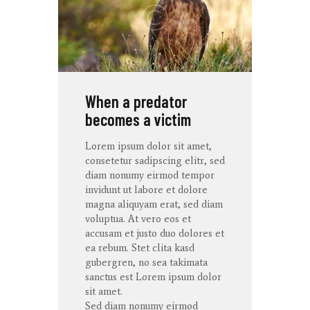
When a predator
becomes a victim
Lorem ipsum dolor
sit
amet
,
consetetur
sadipscing
elitr
, sed
diam
nonumy
eirmod
tempor
invidunt
ut
labore
et
dolore
magna
aliquyam
erat
, sed diam
voluptua
. At
vero
eos
et
accusam
et
justo
duo
dolores
et
ea
rebum
. Stet
clita
kasd
gubergren
, no sea
takimata
sanctus
est Lorem ipsum dolor
sit
amet
.
Sed diam
nonumy
eirmod