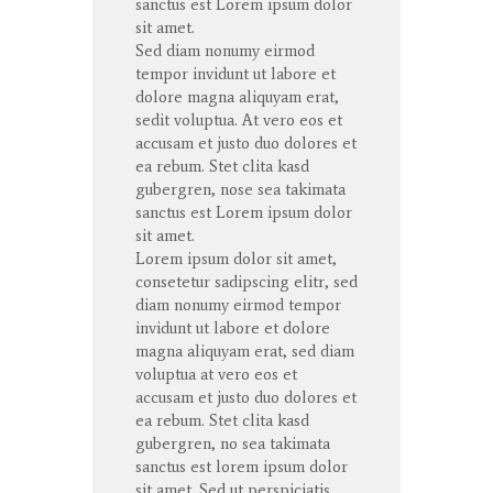
sanctus
est Lorem ipsum dolor
sit
amet
.
Sed diam
nonumy
eirmod
tempor
invidunt
ut
labore
et
dolore
magna
aliquyam
erat
,
sedit
voluptua
. At
vero
eos
et
accusam
et
justo
duo
dolores
et
ea
rebum
. Stet
clita
kasd
gubergren
, nose sea
takimata
sanctus
est Lorem ipsum dolor
sit
amet
.
Lorem ipsum dolor
sit
amet
,
consetetur
sadipscing
elitr
, sed
diam
nonumy
eirmod
tempor
invidunt
ut
labore
et
dolore
magna
aliquyam
erat
, sed diam
voluptua
at
vero
eos
et
accusam
et
justo
duo
dolores
et
ea
rebum
. Stet
clita
kasd
gubergren
, no sea
takimata
sanctus
est lorem ipsum dolor
sit
amet
. Sed ut
perspiciatis