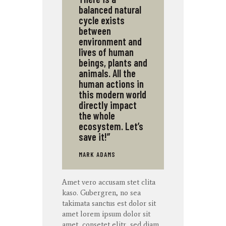
balanced natural
cycle exists
between
environment and
lives of human
beings, plants and
animals. All the
human actions in
this modern world
directly impact
the whole
ecosystem. Let’s
save it!”
MARK ADAMS
Amet
vero
accusam
stet
clita
kaso
. Gubergren, no sea
takimata
sanctus
est dolor sit
amet
lorem ipsum dolor sit
amet
,
consetet
elitr
, sed diam