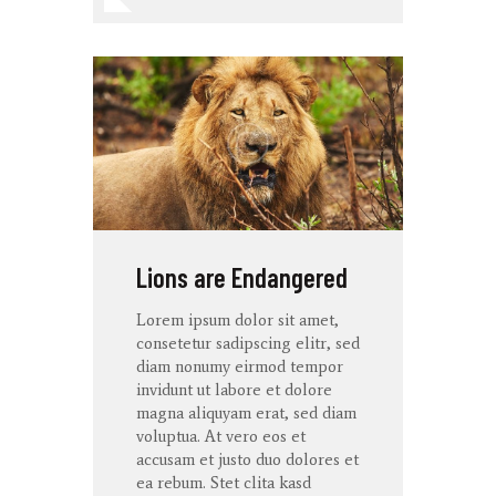
Lions are Endangered
Lorem ipsum dolor
sit
amet
,
consetetur
sadipscing
elitr
, sed
diam
nonumy
eirmod
tempor
invidunt
ut
labore
et
dolore
magna
aliquyam
erat
, sed diam
voluptua
. At
vero
eos
et
accusam
et
justo
duo
dolores
et
ea
rebum
. Stet
clita
kasd