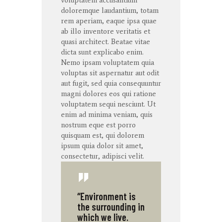
voluptatem
accusantium
doloremque
laudantium
,
totam
rem
aperiam
,
eaque
ipsa
quae
ab illo
inventore
veritatis
et
quasi architect. Beatae vitae
dicta
sunt
explicabo
enim
.
Nemo ipsam voluptatem quia
voluptas sit aspernatur aut odit
aut fugit, sed quia consequuntur
magni dolores eos qui ratione
voluptatem sequi nesciunt. Ut
enim ad minima veniam, quis
nostrum eque est porro
quisquam est, qui dolorem
ipsum quia dolor sit amet,
consectetur, adipisci velit.
“Environment is
the surrounding in
which we live.