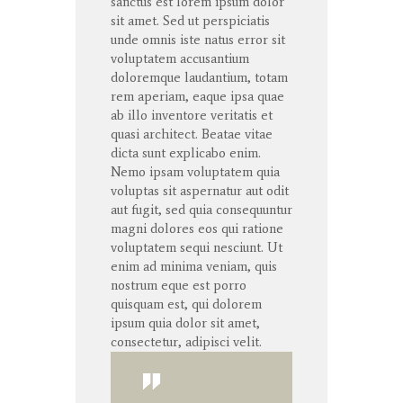
sanctus
est lorem ipsum dolor
sit
amet
. Sed ut
perspiciatis
unde
omnis
iste
natus
error
sit
voluptatem
accusantium
doloremque
laudantium
,
totam
rem
aperiam
,
eaque
ipsa
quae
ab illo
inventore
veritatis
et
quasi architect. Beatae vitae
dicta
sunt
explicabo
enim
.
Nemo ipsam voluptatem quia
voluptas sit aspernatur aut odit
aut fugit, sed quia consequuntur
magni dolores eos qui ratione
voluptatem sequi nesciunt. Ut
enim ad minima veniam, quis
nostrum eque est porro
quisquam est, qui dolorem
ipsum quia dolor sit amet,
consectetur, adipisci velit.