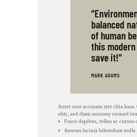
“Environment
balanced nat
of human bei
this modern 
save it!”
MARK ADAMS
Amet
vero
accusam
stet
clita
kaso
.
elitr
, sed diam
nonumy
eirmod
te
Fusce dapibus, tellus ac cursu
Aenean lacinia bibendum nulla 