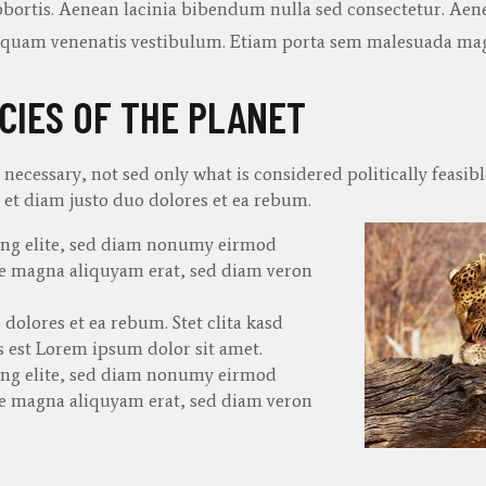
lobortis. Aenean lacinia bibendum nulla sed consectetur. Aen
a quam venenatis vestibulum. Etiam porta sem malesuada ma
CIES OF THE PLANET
ecessary, not sed only what is considered politically feasibl
et diam
justo
duo
dolores
et ea
rebum
.
cing elite, sed diam nonumy eirmod
re magna aliquyam erat, sed diam veron
 dolores et ea rebum. Stet clita kasd
 est Lorem ipsum dolor sit amet.
cing elite, sed diam nonumy eirmod
re magna aliquyam erat, sed diam veron