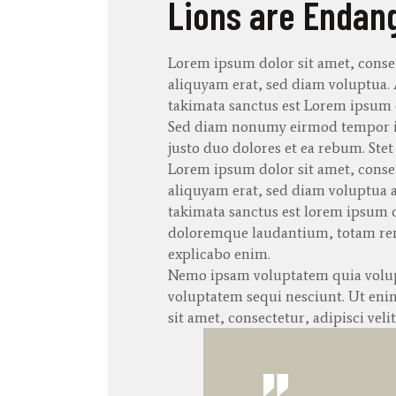
Lions are Endan
Lorem ipsum dolor
sit
amet
,
conse
aliquyam
erat
, sed diam
voluptua
.
takimata
sanctus
est Lorem ipsum 
Sed diam
nonumy
eirmod
tempor
justo
duo
dolores
et ea
rebum
. Ste
Lorem ipsum dolor
sit
amet
,
conse
aliquyam
erat
, sed diam
voluptua
takimata
sanctus
est lorem ipsum d
doloremque
laudantium
,
totam
r
explicabo
enim
.
Nemo ipsam voluptatem quia volupt
voluptatem sequi nesciunt. Ut en
sit amet, consectetur, adipisci velit