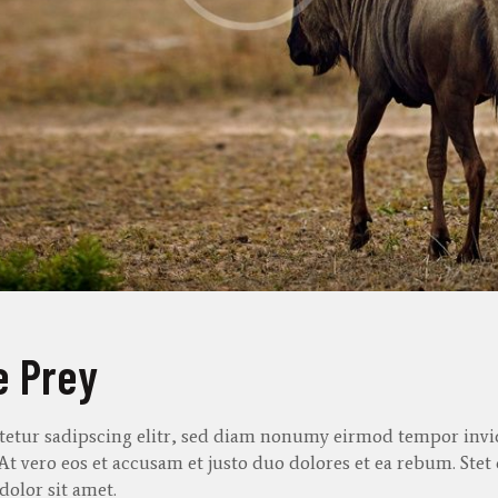
e Prey
tetur
sadipscing
elitr
, sed diam
nonumy
eirmod
tempor
inv
 At
vero
eos
et
accusam
et
justo
duo
dolores
et ea
rebum
. Stet
dolor sit
amet
.