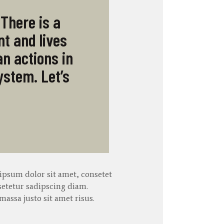
 There is a
t and lives
n actions in
ystem. Let’s
ipsum dolor sit
amet
,
consetet
setetur
sadipscing
diam.
ssa justo sit amet risus.