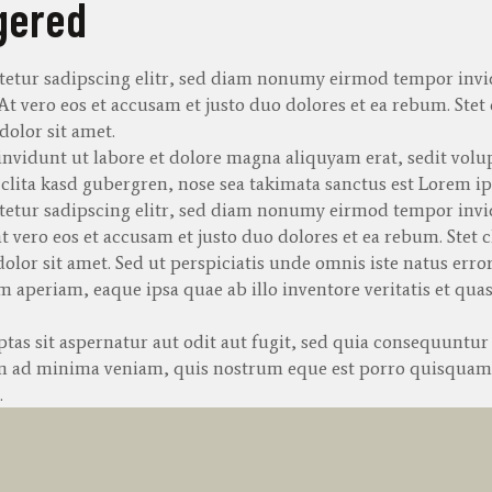
gered
tetur
sadipscing
elitr
, sed diam
nonumy
eirmod
tempor
inv
 At
vero
eos
et
accusam
et
justo
duo
dolores
et ea
rebum
. Stet
dolor sit
amet
.
invidunt
ut
labore
et
dolore
magna
aliquyam
erat
,
sedit
volu
t
clita
kasd
gubergren
, nose sea
takimata
sanctus
est Lorem ip
tetur
sadipscing
elitr
, sed diam
nonumy
eirmod
tempor
inv
at
vero
eos
et
accusam
et
justo
duo
dolores
et ea
rebum
. Stet
c
olor sit
amet
. Sed ut
perspiciatis
unde
omnis
iste
natus
erro
em
aperiam
,
eaque
ipsa
quae
ab illo
inventore
veritatis
et quas
as sit aspernatur aut odit aut fugit, sed quia consequuntur
im ad minima veniam, quis nostrum eque est porro quisquam 
.