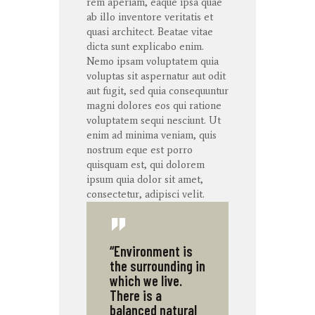
rem
aperiam
,
eaque
ipsa
quae
ab illo
inventore
veritatis
et
quasi architect. Beatae vitae
dicta
sunt
explicabo
enim
.
Nemo ipsam voluptatem quia
voluptas sit aspernatur aut odit
aut fugit, sed quia consequuntur
magni dolores eos qui ratione
voluptatem sequi nesciunt. Ut
enim ad minima veniam, quis
nostrum eque est porro
quisquam est, qui dolorem
ipsum quia dolor sit amet,
consectetur, adipisci velit.
“Environment is
the surrounding in
which we live.
There is a
balanced natural