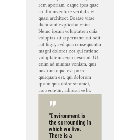
rem
aperiam
,
eaque
ipsa
quae
ab illo
inventore
veritatis
et
quasi architect. Beatae vitae
dicta
sunt
explicabo
enim
.
Nemo ipsam voluptatem quia
voluptas sit aspernatur aut odit
aut fugit, sed quia consequuntur
magni dolores eos qui ratione
voluptatem sequi nesciunt. Ut
enim ad minima veniam, quis
nostrum eque est porro
quisquam est, qui dolorem
ipsum quia dolor sit amet,
consectetur, adipisci velit.
“Environment is
the surrounding in
which we live.
There is a