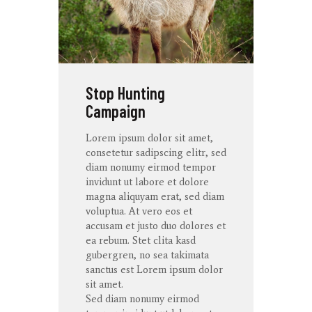
Stop Hunting
Campaign
Lorem ipsum dolor
sit
amet
,
consetetur
sadipscing
elitr
, sed
diam
nonumy
eirmod
tempor
invidunt
ut
labore
et
dolore
magna
aliquyam
erat
, sed diam
voluptua
. At
vero
eos
et
accusam
et
justo
duo
dolores
et
ea
rebum
. Stet
clita
kasd
gubergren
, no sea
takimata
sanctus
est Lorem ipsum dolor
sit
amet
.
Sed diam
nonumy
eirmod