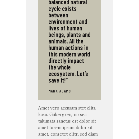
balanced natural
cycle exists
between
environment and
lives of human
beings, plants and
animals. All the
human actions in
this modern world
directly impact
the whole
ecosystem. Let’s
save it!”
MARK ADAMS
Amet
vero
accusam
stet
clita
kaso
. Gubergren, no sea
takimata
sanctus
est dolor sit
amet
lorem ipsum dolor sit
amet
,
consetet
elitr
, sed diam