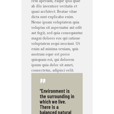
rem
aperiam
,
eaque
ipsa
quae
ab illo
inventore
veritatis
et
quasi architect. Beatae vitae
dicta
sunt
explicabo
enim
.
Nemo ipsam voluptatem quia
voluptas sit aspernatur aut odit
aut fugit, sed quia consequuntur
magni dolores eos qui ratione
voluptatem sequi nesciunt. Ut
enim ad minima veniam, quis
nostrum eque est porro
quisquam est, qui dolorem
ipsum quia dolor sit amet,
consectetur, adipisci velit.
“Environment is
the surrounding in
which we live.
There is a
balanced natural