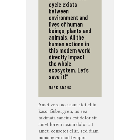
cycle exists
between
environment and
lives of human
beings, plants and
animals. All the
human actions in
this modern world
directly impact
the whole
ecosystem. Let’s
save it!”
MARK ADAMS
Amet
vero
accusam
stet
clita
kaso
. Gubergren, no sea
takimata
sanctus
est dolor sit
amet
lorem ipsum dolor sit
amet
,
consetet
elitr
, sed diam
nonumy
eirmod
tempor