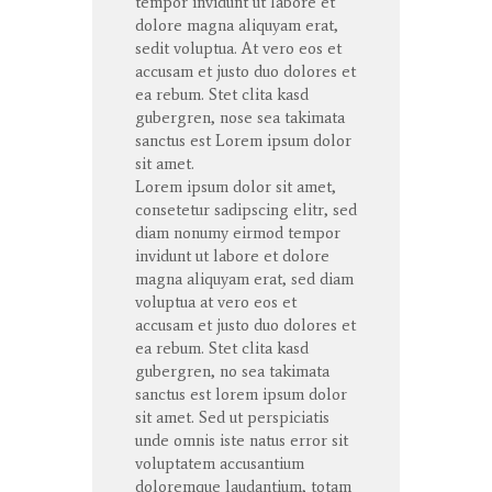
tempor
invidunt
ut
labore
et
dolore
magna
aliquyam
erat
,
sedit
voluptua
. At
vero
eos
et
accusam
et
justo
duo
dolores
et
ea
rebum
. Stet
clita
kasd
gubergren
, nose sea
takimata
sanctus
est Lorem ipsum dolor
sit
amet
.
Lorem ipsum dolor
sit
amet
,
consetetur
sadipscing
elitr
, sed
diam
nonumy
eirmod
tempor
invidunt
ut
labore
et
dolore
magna
aliquyam
erat
, sed diam
voluptua
at
vero
eos
et
accusam
et
justo
duo
dolores
et
ea
rebum
. Stet
clita
kasd
gubergren
, no sea
takimata
sanctus
est lorem ipsum dolor
sit
amet
. Sed ut
perspiciatis
unde
omnis
iste
natus
error
sit
voluptatem
accusantium
doloremque
laudantium
,
totam