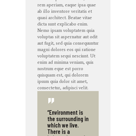
rem
aperiam
,
eaque
ipsa
quae
ab illo
inventore
veritatis
et
quasi architect. Beatae vitae
dicta
sunt
explicabo
enim
.
Nemo ipsam voluptatem quia
voluptas sit aspernatur aut odit
aut fugit, sed quia consequuntur
magni dolores eos qui ratione
voluptatem sequi nesciunt. Ut
enim ad minima veniam, quis
nostrum eque est porro
quisquam est, qui dolorem
ipsum quia dolor sit amet,
consectetur, adipisci velit.
“Environment is
the surrounding in
which we live.
There is a