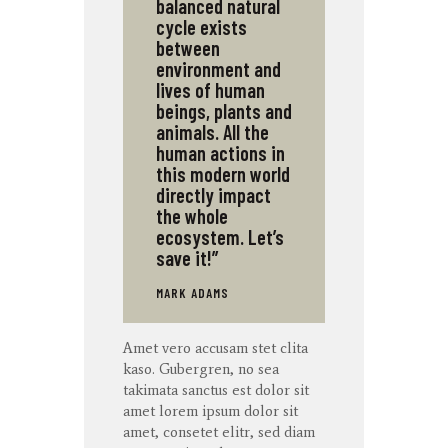
balanced natural
cycle exists
between
environment and
lives of human
beings, plants and
animals. All the
human actions in
this modern world
directly impact
the whole
ecosystem. Let’s
save it!”
MARK ADAMS
Amet
vero
accusam
stet
clita
kaso
. Gubergren, no sea
takimata
sanctus
est dolor sit
amet
lorem ipsum dolor sit
amet
,
consetet
elitr
, sed diam