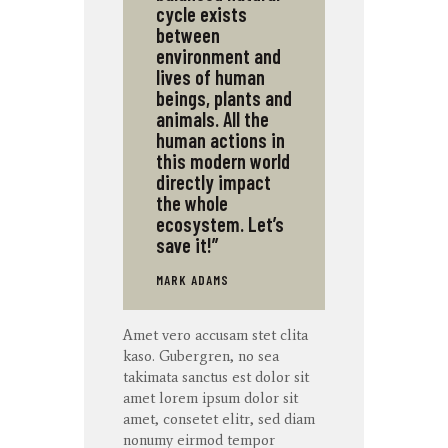
cycle exists
between
environment and
lives of human
beings, plants and
animals. All the
human actions in
this modern world
directly impact
the whole
ecosystem. Let’s
save it!”
MARK ADAMS
Amet
vero
accusam
stet
clita
kaso
. Gubergren, no sea
takimata
sanctus
est dolor sit
amet
lorem ipsum dolor sit
amet
,
consetet
elitr
, sed diam
nonumy
eirmod
tempor