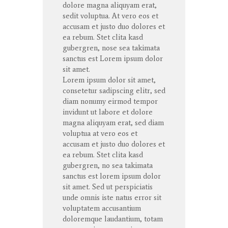
dolore
magna
aliquyam
erat
,
sedit
voluptua
. At
vero
eos
et
accusam
et
justo
duo
dolores
et
ea
rebum
. Stet
clita
kasd
gubergren
, nose sea
takimata
sanctus
est Lorem ipsum dolor
sit
amet
.
Lorem ipsum dolor
sit
amet
,
consetetur
sadipscing
elitr
, sed
diam
nonumy
eirmod
tempor
invidunt
ut
labore
et
dolore
magna
aliquyam
erat
, sed diam
voluptua
at
vero
eos
et
accusam
et
justo
duo
dolores
et
ea
rebum
. Stet
clita
kasd
gubergren
, no sea
takimata
sanctus
est lorem ipsum dolor
sit
amet
. Sed ut
perspiciatis
unde
omnis
iste
natus
error
sit
voluptatem
accusantium
doloremque
laudantium
,
totam