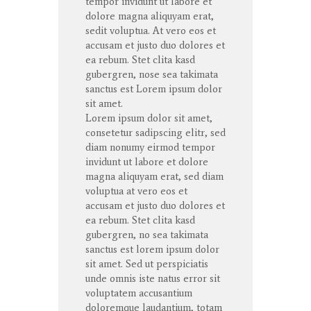
tempor
invidunt
ut
labore
et
dolore
magna
aliquyam
erat
,
sedit
voluptua
. At
vero
eos
et
accusam
et
justo
duo
dolores
et
ea
rebum
. Stet
clita
kasd
gubergren
, nose sea
takimata
sanctus
est Lorem ipsum dolor
sit
amet
.
Lorem ipsum dolor
sit
amet
,
consetetur
sadipscing
elitr
, sed
diam
nonumy
eirmod
tempor
invidunt
ut
labore
et
dolore
magna
aliquyam
erat
, sed diam
voluptua
at
vero
eos
et
accusam
et
justo
duo
dolores
et
ea
rebum
. Stet
clita
kasd
gubergren
, no sea
takimata
sanctus
est lorem ipsum dolor
sit
amet
. Sed ut
perspiciatis
unde
omnis
iste
natus
error
sit
voluptatem
accusantium
doloremque
laudantium
,
totam