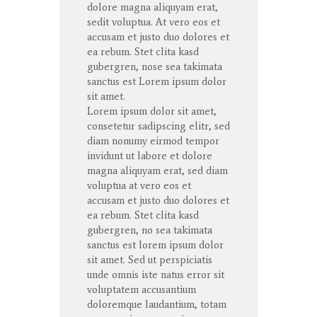
dolore
magna
aliquyam
erat
,
sedit
voluptua
. At
vero
eos
et
accusam
et
justo
duo
dolores
et
ea
rebum
. Stet
clita
kasd
gubergren
, nose sea
takimata
sanctus
est Lorem ipsum dolor
sit
amet
.
Lorem ipsum dolor
sit
amet
,
consetetur
sadipscing
elitr
, sed
diam
nonumy
eirmod
tempor
invidunt
ut
labore
et
dolore
magna
aliquyam
erat
, sed diam
voluptua
at
vero
eos
et
accusam
et
justo
duo
dolores
et
ea
rebum
. Stet
clita
kasd
gubergren
, no sea
takimata
sanctus
est lorem ipsum dolor
sit
amet
. Sed ut
perspiciatis
unde
omnis
iste
natus
error
sit
voluptatem
accusantium
doloremque
laudantium
,
totam