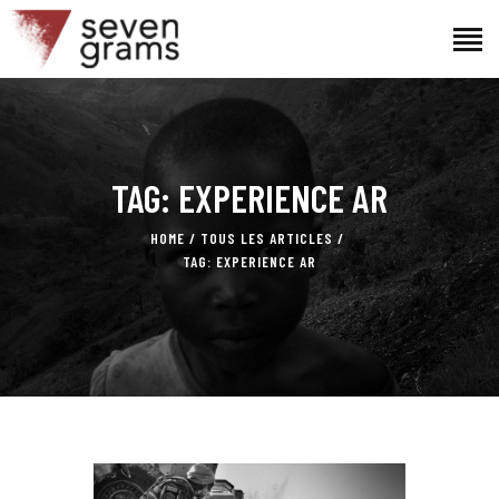
ACCUEIL
TAG: EXPERIENCE AR
LE PROJET
L’ÉQUIPE
HOME
TOUS LES ARTICLES
ACTUALITÉS
TAG: EXPERIENCE AR
CONTACTS