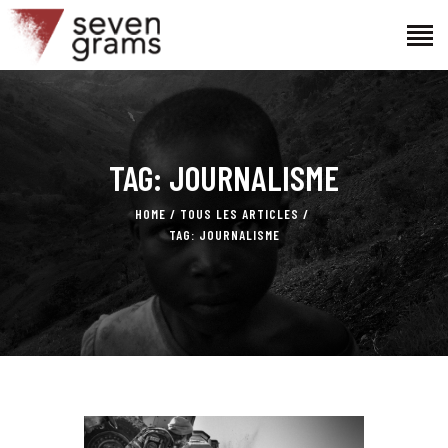
ACCUEIL
TAG: JOURNALISME
LE PROJET
L’ÉQUIPE
HOME
TOUS LES ARTICLES
ACTUALITÉS
TAG: JOURNALISME
CONTACTS