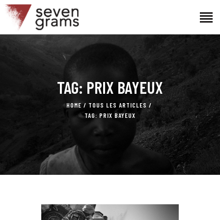
ACCUEIL
TAG: PRIX BAYEUX
LE PROJET
L’ÉQUIPE
HOME
TOUS LES ARTICLES
ACTUALITÉS
TAG: PRIX BAYEUX
CONTACTS