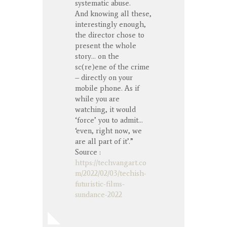
systematic abuse.
And knowing all these,
interestingly enough,
the director chose to
present the whole
story… on the
sc(re)ene of the crime
– directly on your
mobile phone. As if
while you are
watching, it would
‘force’ you to admit…
‘even, right now, we
are all part of it’.”
Source :
https://techvangart.co
m/2022/02/03/techish-
futuristic-films-
sundance-2022